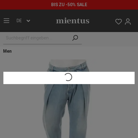
BIS ZU -50% SALE
DE
Men
Loading...